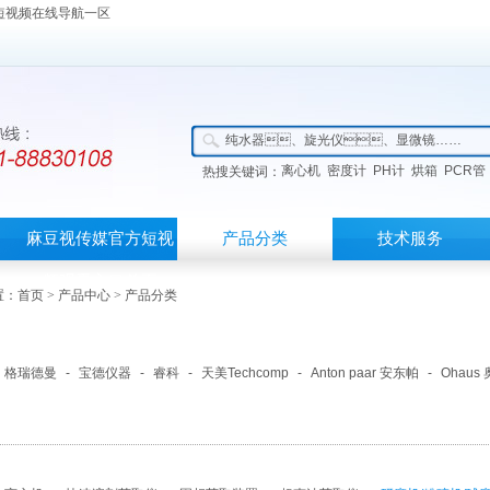
短视频在线导航一区
离心机
密度计
PH计
烘箱
PCR管
热搜关键词：
麻豆视传媒官方短视
产品分类
技术服务
频观看入口首页
：
首页
>
产品中心
> 产品分类
格瑞德曼
-
宝德仪器
-
睿科
-
天美Techcomp
-
Anton paar 安东帕
-
Ohaus