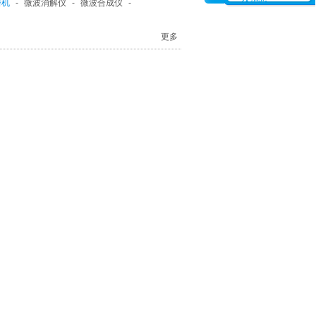
磨机
-
微波消解仪
-
微波合成仪
-
更多