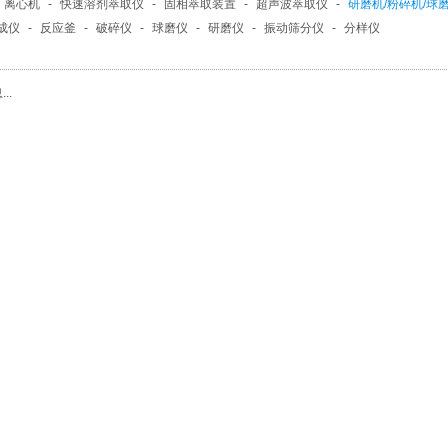
离心机
-
快速溶剂萃取仪
-
固相萃取装置
-
超声波萃取仪
-
研磨机/粉碎机/球
成仪
-
反应釜
-
破碎仪
-
球磨仪
-
研磨仪
-
振动筛分仪
-
分样仪
..