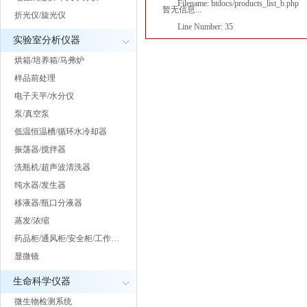
Filename: htdocs/products_list_b.php
暂无信息...
折光仪/旋光仪
Line Number: 35
实验室分析仪器
烘箱/培养箱/马弗炉
样品前处理
电子天平/水分仪
泵/真空泵
低温恒温槽/循环水冷却器
振荡器/搅拌器
洗瓶机/超声波清洗器
纯水器/发生器
移液器/瓶口分液器
蒸发/浓缩
药品柜/通风柜/安全柜/工作…
显微镜
生命科学仪器
微生物检测系统