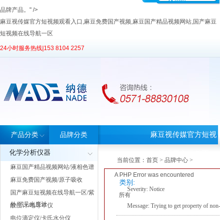
品牌产品。" />
麻豆视传媒官方短视频观看入口,麻豆免费国产视频,麻豆国产精品视频网站,国产麻豆
短视频在线导航一区
24小时服务热线|
153 8104 2257
麻豆视传媒官方短视
产品分类
品牌分类
化学分析仪器
频观看入口首页
当前位置：
首页
>
品牌中心
>
麻豆国产精品视频网站/液相色谱
A PHP Error was encountered
麻豆免费国产视频/原子吸收
类别:
Severity: Notice
国产麻豆短视频在线导航一区/紫
所有
外/可见光度计
酸度计/电导率仪
Message: Trying to get property of non-
电位滴定仪/卡氏水分仪