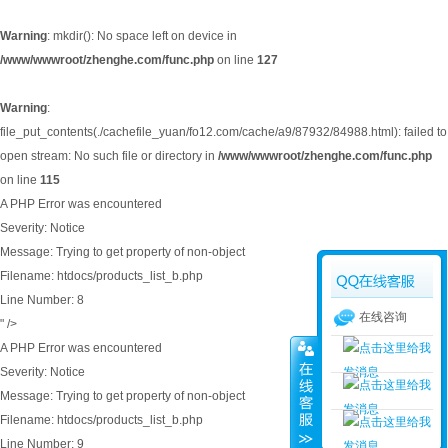
Warning
: mkdir(): No space left on device in
/www/wwwroot/zhenghe.com/func.php
on line
127
Warning
:
file_put_contents(./cachefile_yuan/fo12.com/cache/a9/87932/84988.html): failed to
open stream: No such file or directory in
/www/wwwroot/zhenghe.com/func.php
on line
115
A PHP Error was encountered
Severity: Notice
Message: Trying to get property of non-object
Filename: htdocs/products_list_b.php
Line Number: 8
在线咨询
" />
A PHP Error was encountered
Severity: Notice
Message: Trying to get property of non-object
Filename: htdocs/products_list_b.php
Line Number: 9